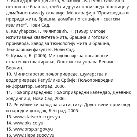
7. Божидаревић Десанка, Влаховић, Б. (1996): Обележја
потрошње брашна, хлеба и других производа пшенице у
домаћинствима Југославије, Монографија "Производња и
прерада жита, брашна; домаћи потенцијал – светски
квалитет", Нови Сад.
8. Калуђерски, Г, Филиповић, Н. (1998): Методе
испитивања квалитета жита, брашна и готових
производа, Завод за технологију жита и брашна,
Технолошки факултет, Нови Сад.
9. Кузман, Б. (2006): Методологије за пословно и
стратешко планирање, Општинска управа Беочин,
Беочин.
10. Министарство пољопривреде, шумарства и
водопривреде Републике Србије: Пољопривредни
информатор, Београд, 2006.
11. Пољопривредник: Пољопривредни календар, Дневник
холдинг а.д, Нови Сад, 2006.
12. Републички завод за статистику: Друштвени производ
и народни доходак, Београд, 2005.
13. www.statserb.sr.gov.yu
14. www.pks.co.yu.
15. www.prsp.sr.gov.yu
16. www.siepa.sr.gov.yu