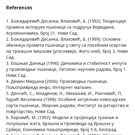
References
1. Божидаревић Десанка, Влаховић, Б. (1992): Тенденције
промена испоруке пшенице са подручја Војводине,
Агроекономика, број 21. Нови Сад.
2. Божидаревић Десанка, Влаховић, Б. (1999): Основна
обележја промета пшенице у свету са посебним освртом
на тржишне вишкове Југославије, Жито хлеб, број 3, Нови
Сад.
3. Бошњак Даница (1996): Динамика и стабилност инпута
у производњи пшенице, Летопис научних радова, број 1.
Нови Сад.
4. Демин Мирјана (2006): Производња пшенице,
Пољопривреда инфо, Интернет магазин.
5. Денчић, С., Младенов, Н., Михаљев, И., Рончевић, П,
Ђурић Веселинка (1998): Особине актуелних новосадских
сорти пшенице, Зборник радова, Институт за ратарство и
повртарство, Нови Сад.
6. Ђоровић, М. (1992): Модели и пројекција тражње и
потрошње жита, брашна и производа од брашна у
Србији, Економика пољопривреде, број 5-6, Београд.