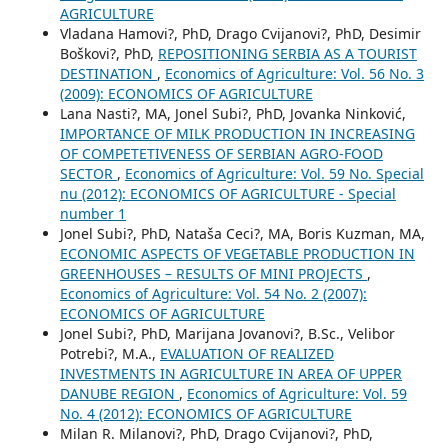
AGRICULTURE
Vladana Hamovi?, PhD, Drago Cvijanovi?, PhD, Desimir
Boškovi?, PhD,
REPOSITIONING SERBIA AS A TOURIST
DESTINATION
,
Economics of Agriculture: Vol. 56 No. 3
(2009): ECONOMICS OF AGRICULTURE
Lana Nasti?, MA, Jonel Subi?, PhD, Jovanka Ninković,
IMPORTANCE OF MILK PRODUCTION IN INCREASING
OF COMPETETIVENESS OF SERBIAN AGRO-FOOD
SECTOR
,
Economics of Agriculture: Vol. 59 No. Special
nu (2012): ECONOMICS OF AGRICULTURE - Special
number 1
Jonel Subi?, PhD, Nataša Ceci?, MA, Boris Kuzman, MA,
ECONOMIC ASPECTS OF VEGETABLE PRODUCTION IN
GREENHOUSES – RESULTS OF MINI PROJECTS
,
Economics of Agriculture: Vol. 54 No. 2 (2007):
ECONOMICS OF AGRICULTURE
Jonel Subi?, PhD, Marijana Jovanovi?, B.Sc., Velibor
Potrebi?, M.A.,
EVALUATION OF REALIZED
INVESTMENTS IN AGRICULTURE IN AREA OF UPPER
DANUBE REGION
,
Economics of Agriculture: Vol. 59
No. 4 (2012): ECONOMICS OF AGRICULTURE
Milan R. Milanovi?, PhD, Drago Cvijanovi?, PhD,