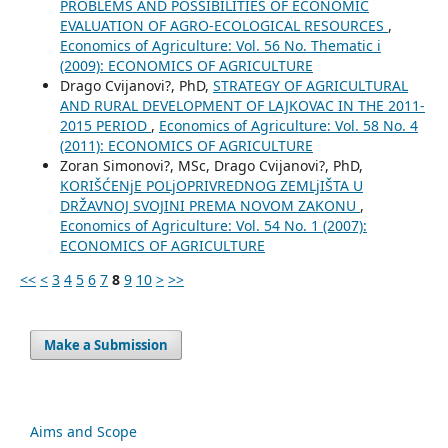
PROBLEMS AND POSSIBILITIES OF ECONOMIC
EVALUATION OF AGRO-ECOLOGICAL RESOURCES
,
Economics of Agriculture: Vol. 56 No. Thematic i
(2009): ECONOMICS OF AGRICULTURE
Drago Cvijanovi?, PhD,
STRATEGY OF AGRICULTURAL
AND RURAL DEVELOPMENT OF LAJKOVAC IN THE 2011-
2015 PERIOD
,
Economics of Agriculture: Vol. 58 No. 4
(2011): ECONOMICS OF AGRICULTURE
Zoran Simonovi?, MSc, Drago Cvijanovi?, PhD,
KORIŠĆENjE POLjOPRIVREDNOG ZEMLjIŠTA U
DRŽAVNOJ SVOJINI PREMA NOVOM ZAKONU
,
Economics of Agriculture: Vol. 54 No. 1 (2007):
ECONOMICS OF AGRICULTURE
<<
<
3
4
5
6
7
8
9
10
>
>>
Make a Submission
Aims and Scope