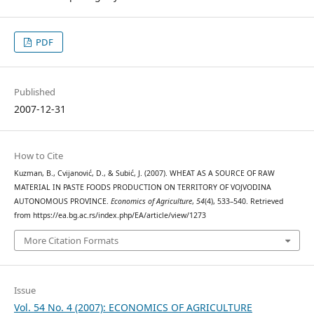
PDF
Published
2007-12-31
How to Cite
Kuzman, B., Cvijanović, D., & Subić, J. (2007). WHEAT AS A SOURCE OF RAW
MATERIAL IN PASTE FOODS PRODUCTION ON TERRITORY OF VOJVODINA
AUTONOMOUS PROVINCE.
Economics of Agriculture
,
54
(4), 533–540. Retrieved
from https://ea.bg.ac.rs/index.php/EA/article/view/1273
More Citation Formats
Issue
Vol. 54 No. 4 (2007): ECONOMICS OF AGRICULTURE