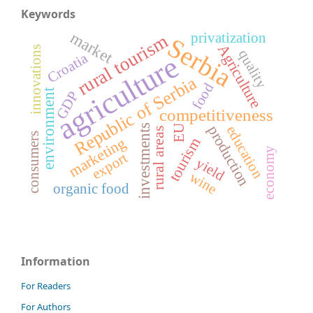
Keywords
market
privatization
rural tourism
Serbia
Agriculture
innovations
quality
agriculture
Croatia
Republic of Serbia
food
environment
GDP
competitiveness
production
investments
EU
education
rural areas
consumers
marketing
tourism
economy
export
yield
wine
organic food
Information
For Readers
For Authors