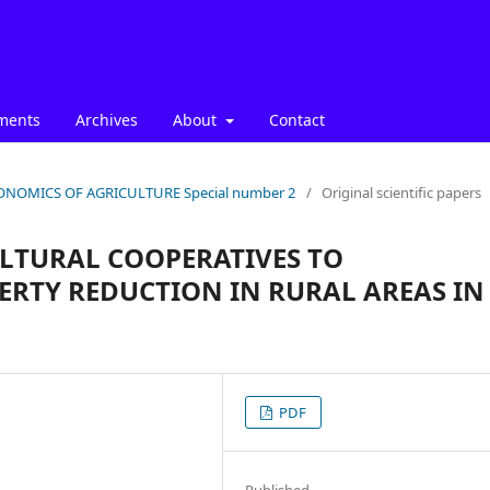
ments
Archives
About
Contact
: ECONOMICS OF AGRICULTURE Special number 2
/
Original scientific papers
LTURAL COOPERATIVES TO
TY REDUCTION IN RURAL AREAS IN
PDF
Published