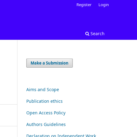
Register
Login
Search
Make a Submission
Aims and Scope
Publication ethics
Open Access Policy
Authors Guidelines
Declaration on Independent Work