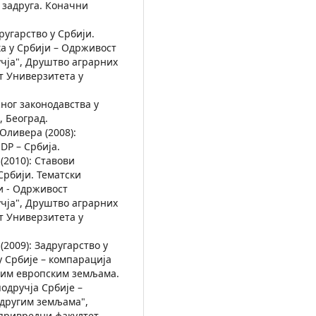
 задруга. Коначни
ругарство у Србији.
а у Србији – Одрживост
учја", Друштво аграрних
т Универзитета у
жног законодавства у
 Београд.
Оливера (2008):
DP – Србија.
2010): Ставови
Србији. Тематски
и - Одрживост
учја", Друштво аграрних
т Универзитета у
2009): Задругарство у
 Србије – компарација
гим европским земљама.
одручја Србије –
 другим земљама",
привредни факултет