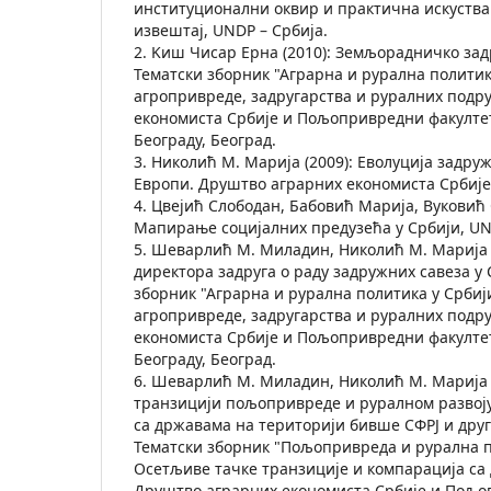
институционални оквир и практична искуства
извештај, UNDP – Србија.
2. Kиш Чисар Ерна (2010): Земљорадничко зад
Тематски зборник "Аграрна и рурална политик
агропривреде, задругарства и руралних подр
економиста Србије и Пољопривредни факулте
Београду, Београд.
3. Николић М. Марија (2009): Еволуција задру
Европи. Друштво аграрних економиста Србије,
4. Цвејић Слободан, Бабовић Марија, Вуковић 
Мапирање социјалних предузећа у Србији, UN
5. Шеварлић М. Миладин, Николић М. Марија (
директора задруга о раду задружних савеза у 
зборник "Аграрна и рурална политика у Србиј
агропривреде, задругарства и руралних подр
економиста Србије и Пољопривредни факулте
Београду, Београд.
6. Шеварлић М. Миладин, Николић М. Марија (
транзицији пољопривреде и руралном развоју
са државама на територији бивше СФРЈ и дру
Тематски зборник "Пољопривреда и рурална п
Осетљиве тачке транзиције и компарација са
Друштво аграрних економиста Србије и Пољо