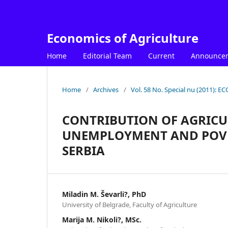
Economics of Agriculture
Home
Editorial Team
Current
Announce
Home
/
Archives
/
Vol. 58 No. Special nu (2011)
CONTRIBUTION OF AGRICU
UNEMPLOYMENT AND POVER
SERBIA
Miladin M. Ševarli?, PhD
University of Belgrade, Faculty of Agriculture
Marija M. Nikoli?, MSc.