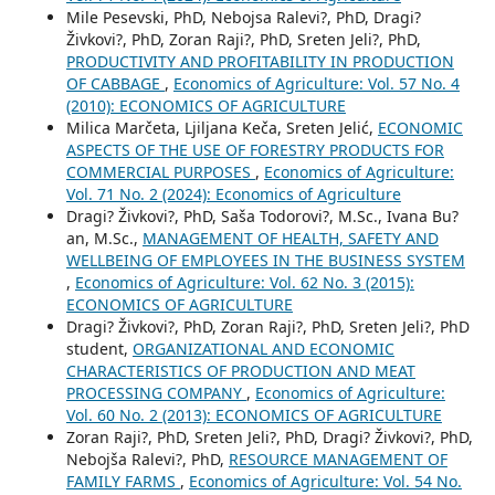
Mile Pesevski, PhD, Nebojsa Ralevi?, PhD, Dragi?
Živkovi?, PhD, Zoran Raji?, PhD, Sreten Jeli?, PhD,
PRODUCTIVITY AND PROFITABILITY IN PRODUCTION
OF CABBAGE
,
Economics of Agriculture: Vol. 57 No. 4
(2010): ECONOMICS OF AGRICULTURE
Milica Marčeta, Ljiljana Keča, Sreten Jelić,
ECONOMIC
ASPECTS OF THE USE OF FORESTRY PRODUCTS FOR
COMMERCIAL PURPOSES
,
Economics of Agriculture:
Vol. 71 No. 2 (2024): Economics of Agriculture
Dragi? Živkovi?, PhD, Saša Todorovi?, M.Sc., Ivana Bu?
an, M.Sc.,
MANAGEMENT OF HEALTH, SAFETY AND
WELLBEING OF EMPLOYEES IN THE BUSINESS SYSTEM
,
Economics of Agriculture: Vol. 62 No. 3 (2015):
ECONOMICS OF AGRICULTURE
Dragi? Živkovi?, PhD, Zoran Raji?, PhD, Sreten Jeli?, PhD
student,
ORGANIZATIONAL AND ECONOMIC
CHARACTERISTICS OF PRODUCTION AND MEAT
PROCESSING COMPANY
,
Economics of Agriculture:
Vol. 60 No. 2 (2013): ECONOMICS OF AGRICULTURE
Zoran Raji?, PhD, Sreten Jeli?, PhD, Dragi? Živkovi?, PhD,
Nebojša Ralevi?, PhD,
RESOURCE MANAGEMENT OF
FAMILY FARMS
,
Economics of Agriculture: Vol. 54 No.