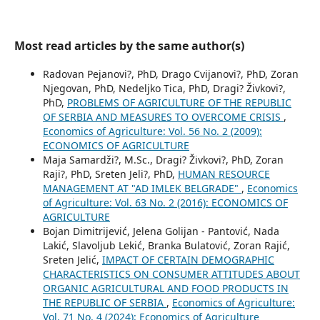
Most read articles by the same author(s)
Radovan Pejanovi?, PhD, Drago Cvijanovi?, PhD, Zoran
Njegovan, PhD, Nedeljko Tica, PhD, Dragi? Živkovi?,
PhD,
PROBLEMS OF AGRICULTURE OF THE REPUBLIC
OF SERBIA AND MEASURES TO OVERCOME CRISIS
,
Economics of Agriculture: Vol. 56 No. 2 (2009):
ECONOMICS OF AGRICULTURE
Maja Samardži?, M.Sc., Dragi? Živkovi?, PhD, Zoran
Raji?, PhD, Sreten Jeli?, PhD,
HUMAN RESOURCE
MANAGEMENT AT "AD IMLEK BELGRADE"
,
Economics
of Agriculture: Vol. 63 No. 2 (2016): ECONOMICS OF
AGRICULTURE
Bojan Dimitrijević, Jelena Golijan - Pantović, Nada
Lakić, Slavoljub Lekić, Branka Bulatović, Zoran Rajić,
Sreten Jelić,
IMPACT OF CERTAIN DEMOGRAPHIC
CHARACTERISTICS ON CONSUMER ATTITUDES ABOUT
ORGANIC AGRICULTURAL AND FOOD PRODUCTS IN
THE REPUBLIC OF SERBIA
,
Economics of Agriculture:
Vol. 71 No. 4 (2024): Economics of Agriculture