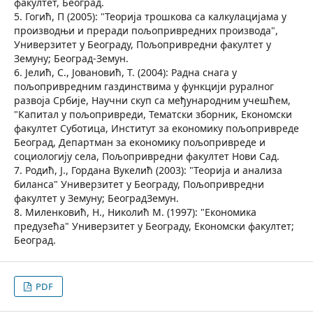
факултет, Београд.
5. Гогић, П (2005): "Теорија трошкова са калкулацијама у
производњи и преради пољопривредних производа",
Универзитет у Београду, Пољопривредни факултет у
Земуну; Београд-Земун.
6. Јелић, С., Јовановић, Т. (2004): Радна снага у
пољопривредним газдинствима у функцији руралног
развоја Србије, Научни скуп са међународним учешћем,
"Капитал у пољопривреди, Тематски зборник, Економски
факултет Суботица, Институт за економику пољопривреде
Београд, Департман за економику пољопривреде и
социологију села, Пољопривредни факултет Нови Сад.
7. Родић, Ј., Гордана Вукелић (2003): "Теорија и анализа
биланса" Универзитет у Београду, Пољопривредни
факултет у Земуну; БеоградЗемун.
8. Миленковић, Н., Николић М. (1997): "Економика
предузећа" Универзитет у Београду, Економски факултет;
Београд.
PDF