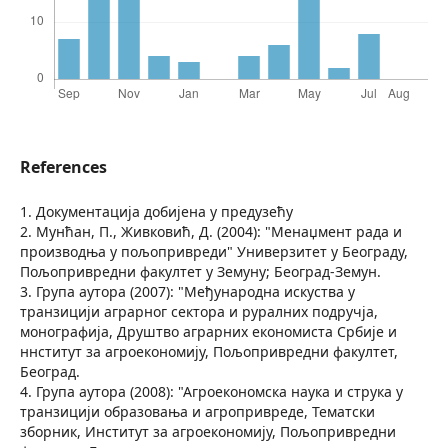
References
1. Документација добијена у предузећу
2. Мунћан, П., Живковић, Д. (2004): "Менаџмент рада и
производња у пољопривреди" Универзитет у Београду,
Пољопривредни факултет у Земуну; Београд-Земун.
3. Група аутора (2007): "Међународна искуства у
транзицији аграрног сектора и руралних подручја,
монографија, Друштво аграрних економиста Србије и
ннститут за агроекономију, Пољопривредни факултет,
Београд.
4. Група аутора (2008): "Агроекономска наука и струка у
транзицији образовања и агропривреде, Тематски
зборник, Институт за агроекономију, Пољопривредни