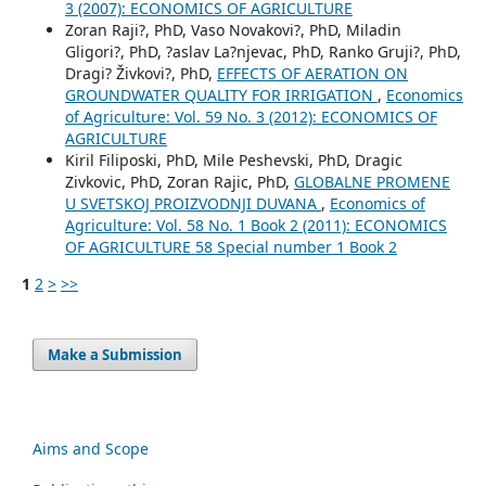
3 (2007): ECONOMICS OF AGRICULTURE
Zoran Raji?, PhD, Vaso Novakovi?, PhD, Miladin
Gligori?, PhD, ?aslav La?njevac, PhD, Ranko Gruji?, PhD,
Dragi? Živkovi?, PhD,
EFFECTS OF AERATION ON
GROUNDWATER QUALITY FOR IRRIGATION
,
Economics
of Agriculture: Vol. 59 No. 3 (2012): ECONOMICS OF
AGRICULTURE
Kiril Filiposki, PhD, Mile Peshevski, PhD, Dragic
Zivkovic, PhD, Zoran Rajic, PhD,
GLOBALNE PROMENE
U SVETSKOJ PROIZVODNJI DUVANA
,
Economics of
Agriculture: Vol. 58 No. 1 Book 2 (2011): ECONOMICS
OF AGRICULTURE 58 Special number 1 Book 2
1
2
>
>>
Make a Submission
Aims and Scope