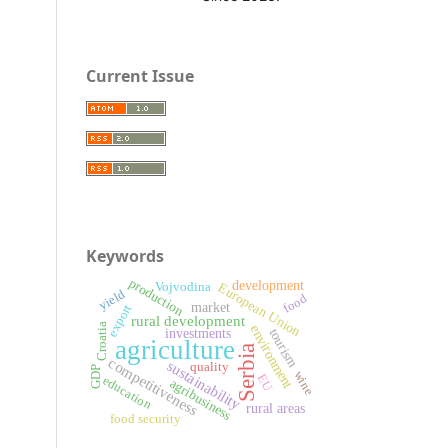
Current Issue
Keywords
production
development
European Union
Vojvodina
yield
food
market
export
rural development
Croatia
environment
investments
tourism
agriculture
Serbia
competitiveness
sustainability
quality
GDP
wine
EU
education
agribusiness
rural areas
food security