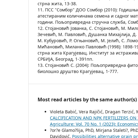
стрна жита, 13-38.
11. ПСС "Сомбор" ДОО Сомбор (2010): Годишњи
атестираним количинама семена и садног мате
години. Пољопривредна стручна служба, Сомбо
12. Стојановић Јованка, С. Стојановић, М. Ми
Зечевић, М. Павловић, Душанка Михајлија, Д.
М. Кубуровић, Р. Огњановић, М. Јелић, С. Лом
Мићановић, Миланко Павловић (1998): 1898-1
стрна жита Крагујевац. Институт за истражи
СРБИЈА, Београд, 1-391пп.
13. Стојановић С. (2004): Пољопривредна фито
биолошко друштво Крагујевац, 1-777.
Most read articles by the same author(s)
Violeta Babić, Vera Rajičić, Dragan Terzić
CALCIFICATION AND NPK FERTILIZERS O
Agriculture: Vol. 70 No. 1 (2023): Economic
?or?e Glamo?lija, PhD, Mirjana Staleti?, PhD
Davidović,
Possibilities alternative grain 