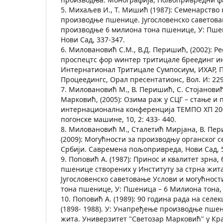
5. Михаљев И., Т. Мишић (1987): Семенарство
производње пшенице. Југословенско саветова
производње 6 милиона тона пшенице, У: Пше
Нови Сад, 337-347.
6. Миловановић С.М., В.Д. Перишић, (2002): Ре
проспецтс фор wинтер тритицале бреединг ин 
Интернатионал Тритицале Сyмпосиум, ИХАР, П
Процеедингс, Орал пресентатионс, Вол. И: 229
7. Миловановић М., В. Перишић, С. Стојановић
Марковић, (2005): Озима раж у СЦГ – стање и 
интернационална конференција ТЕМПО ХП 200
погонске машине, 10, 2: 433- 440.
8. Миловановић М., Сталетић Мирјана, В. Пе
(2009): Могућности за производњу органског 
Србији. Савремена пољопривреда, Нови Сад, 58
9. Поповић А. (1987): Принос и квалитет зрна,
пшенице створених у Институту за стрна жита 
Југословенско саветовање Услови и могућнос
тона пшенице, У: Пшеница – 6 Милиона тона, 
10. Поповић А. (1989): 90 година рада на селе
(1898- 1988). У: Унапређење производње пшен
жита. Универзитет "Светозар Марковић" у Кра