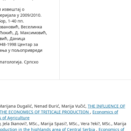
 извештај о
ријала у 2009/2010.
р, 1-40 пп.
ловановић, Веселинка
 Ђокић, Д. Максимовић,
овић, Даница
948-1998 Центар за
вања у пољопривреди
патологија. Српско
, Marijana Dugalić, Nenad Đurić, Marija Vučić,
THE INFLUENCE OF
N THE ECONOMICS OF TRITICALE PRODUCTION
,
Economics of
s of Agriculture
, Jela Ikanovi?, MSc., Marija Spasi?, MSc., Vera ?eki?, MSc., Marija
production in the highlands area of Central Serbia
,
Economics of