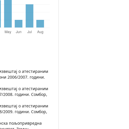
 извештај о атестираним
они 2006/2007. години.
 извештај о атестираним
7/2008. години. Сомбор,
 извештај о атестираним
8/2009. години. Сомбор,
ганска пољопривредна
култет, Земун.