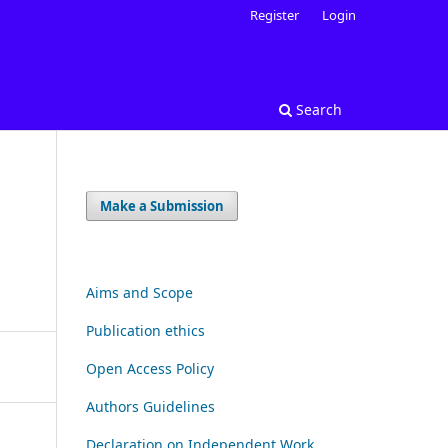
Register
Login
Search
Make a Submission
Aims and Scope
Publication ethics
Open Access Policy
Authors Guidelines
Declaration on Independent Work