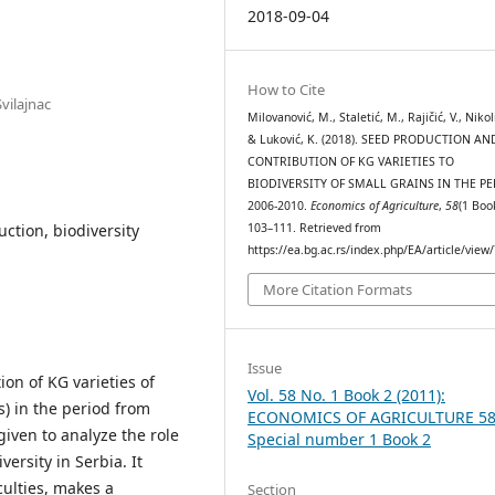
2018-09-04
How to Cite
Svilajnac
Milovanović, M., Staletić, M., Rajičić, V., Nikol
& Luković, K. (2018). SEED PRODUCTION AN
CONTRIBUTION OF KG VARIETIES TO
BIODIVERSITY OF SMALL GRAINS IN THE P
2006-2010.
Economics of Agriculture
,
58
(1 Boo
uction, biodiversity
103–111. Retrieved from
https://ea.bg.ac.rs/index.php/EA/article/view
More Citation Formats
Issue
ion of KG varieties of
Vol. 58 No. 1 Book 2 (2011):
ts) in the period from
ECONOMICS OF AGRICULTURE 5
given to analyze the role
Special number 1 Book 2
versity in Serbia. It
culties, makes a
Section