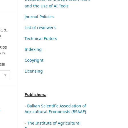
and the Use of AI Tools
Journal Policies
List of reviewers
ić, O.,
D
Technical Editors
ERIOD
Indexing
k 2),
Copyright
/755
Licensing
Publishers:
-
Balkan Scientific Association of
8
Agricultural Economists (BSAAE)
-
The Institute of Agricultural