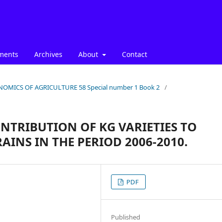
ments
Archives
About
Contact
ECONOMICS OF AGRICULTURE 58 Special number 1 Book 2
/
NTRIBUTION OF KG VARIETIES TO
AINS IN THE PERIOD 2006-2010.
PDF
Published