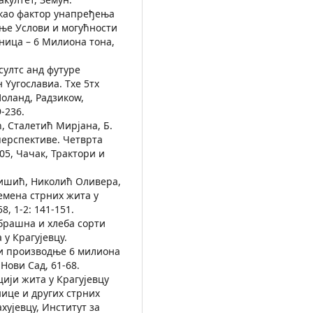
 као фактор унапређења
ње Услови и могућности
ница – 6 Милиона тона,
султс анд футуре
Yугославиа. Тхе 5тх
оланд, Радзикоw,
-236.
, Сталетић Мирјана, Б.
перспективе. Четврта
5, Чачак, Трактори и
ришић, Николић Оливера,
семена стрних жита у
, 1-2: 141-151.
 брашна и хлеба сорти
у Крагујевцу.
ти производње 6 милиона
Нови Сад, 61-68.
кцији жита у Крагујевцу
ице и других стрних
хујевцу, Институт за