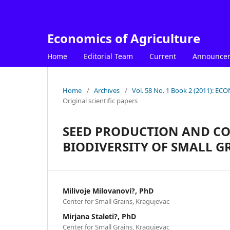
Economics of Agriculture
Home
Editorial Team
Current
Announce
Home
/
Archives
/
Vol. 58 No. 1 Book 2 (2011): 
Original scientific papers
SEED PRODUCTION AND CO
BIODIVERSITY OF SMALL GR
Milivoje Milovanovi?, PhD
Center for Small Grains, Kragujevac
Mirjana Staleti?, PhD
Center for Small Grains, Kragujevac