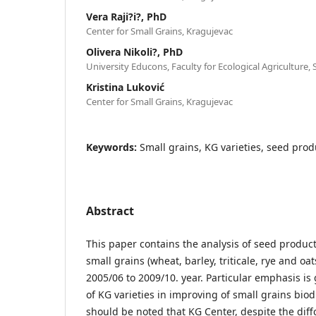
Vera Raji?i?, PhD
Center for Small Grains, Kragujevac
Olivera Nikoli?, PhD
University Educons, Faculty for Ecological Agriculture, 
Kristina Luković
Center for Small Grains, Kragujevac
Keywords:
Small grains, KG varieties, seed prod
Abstract
This paper contains the analysis of seed product
small grains (wheat, barley, triticale, rye and oa
2005/06 to 2009/10. year. Particular emphasis is 
of KG varieties in improving of small grains biodi
should be noted that KG Center, despite the diff